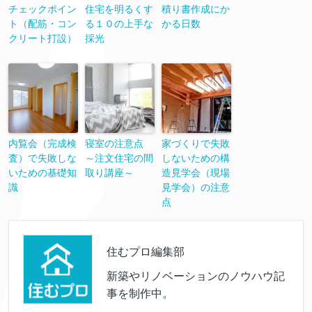
チェックポイン
住宅を明るくす
積り書作成にか
ト（配筋・コン
る１０の上手な
かる日数
クリート打設）
採光
内覧会（完成検
寝室の注意点
家づくりで失敗
査）で失敗しな
～注文住宅の間
しないための構
いための基礎知
取り講座～
造見学会（現場
識
見学会）の注意
点
住むプロ編集部
新築やリノベーションのノウハウ記
事を制作中。