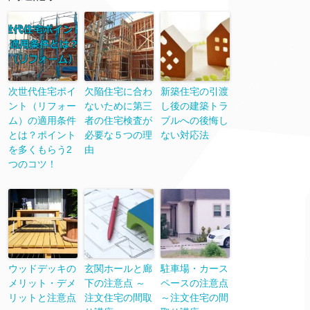
次世代住宅ポイ
欠陥住宅に合わ
新築住宅の引渡
ント（リフォー
ないために第三
し後の建築トラ
ム）の適用条件
者の住宅検査が
ブルへの後悔し
とは？ポイント
必要な５つの理
ない対応法
を多くもらう2
由
つのコツ！
ウッドデッキの
玄関ホールと廊
駐車場・カース
メリット・デメ
下の注意点 ～
ペースの注意点
リットと注意点
注文住宅の間取
～注文住宅の間