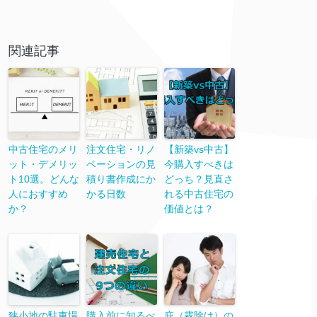
関連記事
中古住宅のメリ
注文住宅・リノ
【新築vs中古】
ット・デメリッ
ベーションの見
今購入すべきは
ト10選。どんな
積り書作成にか
どっち？見直さ
人におすすめ
かる日数
れる中古住宅の
か？
価値とは？
狭小地の駐車場
購入前に知るべ
庇（霧除け）の