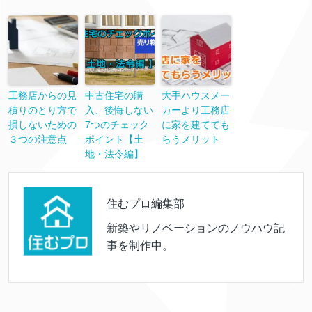
工務店からの見
中古住宅の購
大手ハウスメー
積りのとり方で
入、後悔しない
カーより工務店
損しないための
7つのチェック
に家を建てても
３つの注意点
ポイント【土
らうメリット
地・法令編】
住むプロ編集部
新築やリノベーションのノウハウ記
事を制作中。