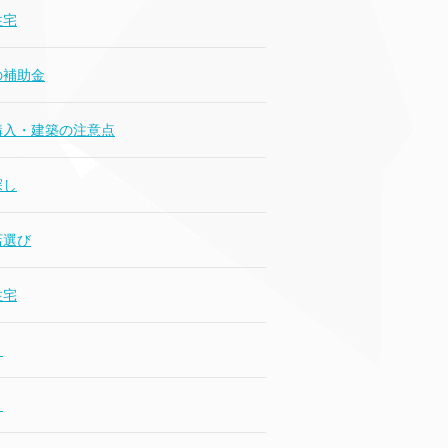
住宅
の補助金
購入・建築の注意点
探し
店選び
住宅
り
り