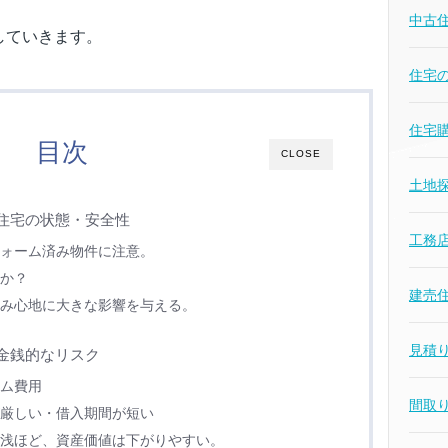
中古
していきます。
住宅
住宅
目次
CLOSE
土地
住宅の状態・安全性
工務
ォーム済み物件に注意。
か？
建売
み心地に大きな影響を与える。
見積
金銭的なリスク
ム費用
間取
厳しい・借入期間が短い
浅ほど、資産価値は下がりやすい。