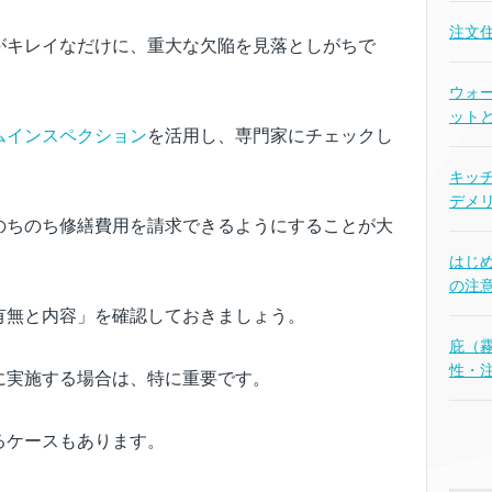
注文
がキレイなだけに、重大な欠陥を見落としがちで
ウォ
ット
ムインスペクション
を活用し、専門家にチェックし
キッチ
デメ
のちのち修繕費用を請求できるようにすることが大
はじ
の注
有無と内容」を確認しておきましょう。
庇（
性・
に実施する場合は、特に重要です。
るケースもあります。