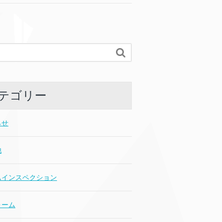

テゴリー
らせ
他
ムインスペクション
ォーム