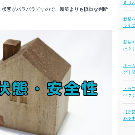
査（
・状態がバラバラですので、新築よりも慎重な判断
新築
ンを
新築
は？
ホー
グ｜
トラ
ペク
【新
れる