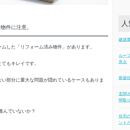
人
み物件に注意。
建築
ームした「リフォーム済み物件」があります。
ルー
意点
とてもキレイです。
新築
ない部分に重大な問題が隠れているケースもありま
玄関
間取
進んでいないか？
住宅
ント