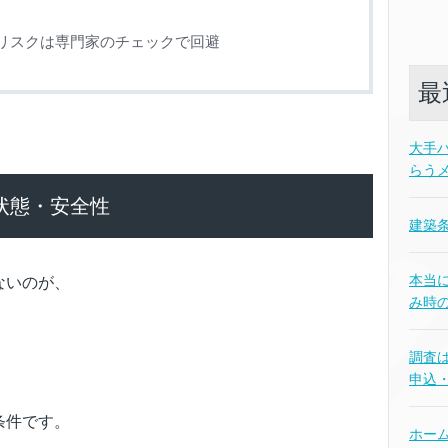
リスクは専門家のチェックで回避
最
大手
らう
状態・安全性
建築
本当
ないのが、
み時
調査
申込
条件です。
ホー