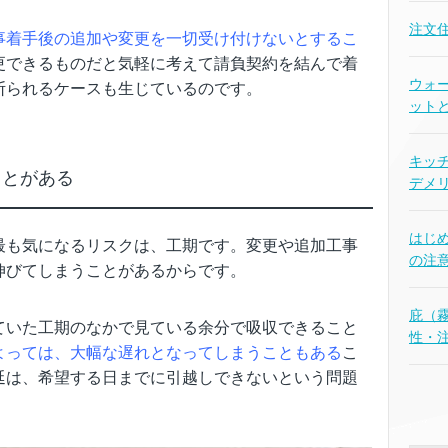
注文
事着手後の追加や変更を一切受け付けないとするこ
更できるものだと気軽に考えて請負契約を結んで着
ウォ
断られるケースも生じているのです。
ット
キッチ
ことがある
デメ
はじ
最も気になるリスクは、工期です。変更や追加工事
の注
伸びてしまうことがあるからです。
庇（
ていた工期のなかで見ている余分で吸収できること
性・
よっては、大幅な遅れとなってしまうこともある
こ
延は、希望する日までに引越しできないという問題