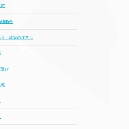
住宅
の補助金
購入・建築の注意点
探し
店選び
住宅
り
り