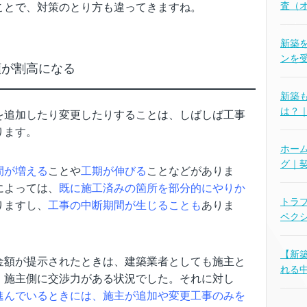
査（
ことで、対策のとり方も違ってきますね。
新築
ンを
額が割高になる
新築
は？
を追加したり変更したりすることは、しばしば工事
ります。
ホー
グ｜
間が増える
ことや
工期が伸びる
ことなどがありま
によっては、
既に施工済みの箇所を部分的にやりか
トラ
りますし、
工事の中断期間が生じることも
ありま
ペク
【新
金額が提示されたときは、建築業者としても施主と
れる
、施主側に交渉力がある状況でした。それに対し
進んでいるときには、施主が追加や変更工事のみを