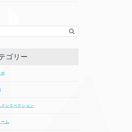

テゴリー
らせ
他
ムインスペクション
ォーム